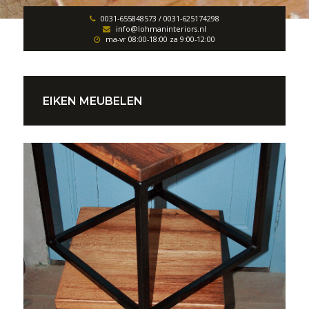
0031-655848573 / 0031-625174298
info@lohmaninteriors.nl
ma-vr 08:00-18:00 za 9:00-12:00
EIKEN MEUBELEN